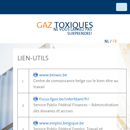
GAZ
TOXIQUES
NE VOUS LAISSEZ PAS
SURPRENDRE!
NL
/
FR
LIEN-UTILS
www.beswic.be
Centre de connaissance belge sur le bien-être au
1
travail
fiscus.fgov.be/interfdanl/fr/
Service Public Fédéral Finances – Administration
2
des douanes et accises
www.emploi.belgique.be
Service Public Fédéral Emploi, Travail et
3